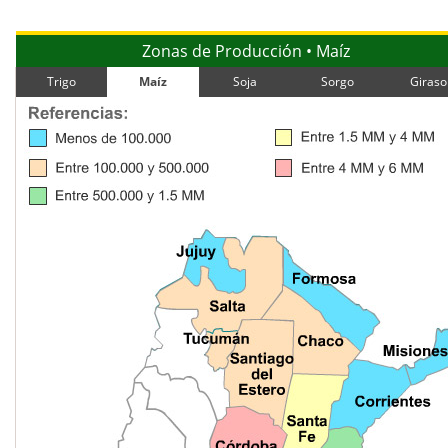
Zonas de Producción • Maíz
Trigo
Maíz
Soja
Sorgo
Giraso