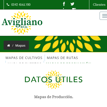
0342 4561700
Clientes
T
n
Mapas
MAPAS DE CULTIVOS
MAPAS DE RUTAS
MAPA DE PUERTOS
MAPAS DE PRODUCCIÓN
DATOS ÚTILES
Mapas de Producción.