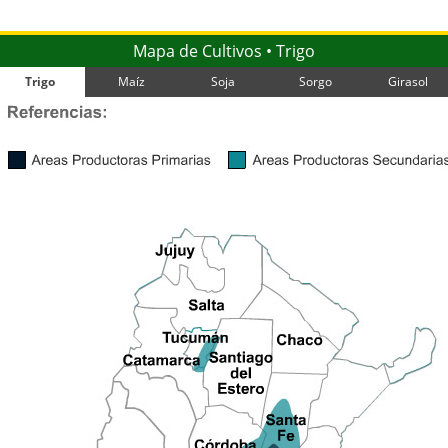
Mapa de Cultivos • Trigo
Trigo
Maíz
Soja
Sorgo
Girasol