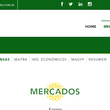
cia.com.ar
HOME
ME
NSAS
MATBA
IND. ECONÓMICOS
MAGYP
RESUMEN
MERCADOS
Kansas