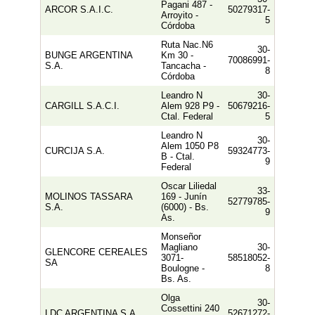
Pagani 487 -
ARCOR S.A.I.C.
50279317-
Arroyito -
5
Córdoba
Ruta Nac.n6
30-
BUNGE ARGENTINA
Km 30 -
70086991-
S.A.
Tancacha -
8
Córdoba
Leandro N
30-
CARGILL S.A.C.I.
Alem 928 P9 -
50679216-
Ctal. Federal
5
Leandro N
30-
Alem 1050 P8
CURCIJA S.A.
59324773-
B - Ctal.
9
Federal
Oscar Liliedal
33-
MOLINOS TASSARA
169 - Junín
52779785-
S.A.
(6000) - Bs.
9
As.
Monseñor
Magliano
30-
GLENCORE CEREALES
3071-
58518052-
SA
Boulogne -
8
Bs. As.
Olga
30-
Cossettini 240
LDC ARGENTINA S.A.
52671272-