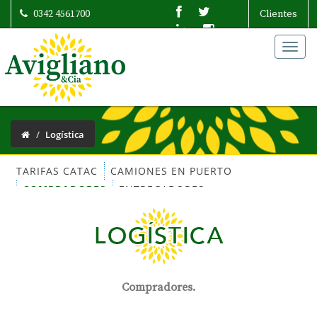
0342 4561700
Clientes
Togg
navig
Logística
TARIFAS CATAC
CAMIONES EN PUERTO
COMPRADORES
ENTREGADORES
DIRECCIÓN DE PLANTA
LOGÍSTICA
Compradores.