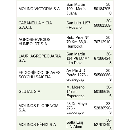
San Martín
30-
MOLINO VICTORIA S.A.
199 - María
50184705-
Juana
0
30-
CABANELLA Y CÍA
San Luis 1157
50081389-
S.A.C.I.
- Rosario
6
Ruta Prov Nº
30-
AGROSERVICIOS
70 Km 33,0 -
70712910-
HUMBOLDT S.A.
Humboldt
3
San Martín
30-
LAURI AGROPECUARIA
114 P6 D:"M"
67186424-
S.A.
- La Rioja
3
Av Pte J D
30-
FRIGORÍFICO DE AVES
Perón 1273 -
50500086-
SOYCHÚ SAICFIA
Gualeguay
9
M. Moreno
30-
GLUTAL S.A.
1475 -
50198616-
Esperanza
6
25 De Mayo
33-
MOLINOS FLORENCIA
275 -
52830590-
S.A.
Laboulaye
9
30-
Salta Esq
MOLINOS FÉNIX S.A.
52791349-
L.N.Alem
3