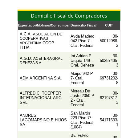
Domicilio Fiscal de Compradores
Exportador/Molinos/Consumos
Domicilio Fiscal
CUIT
A.C.A.
ASOCIACION DE
Avda Madero
30-
COOPERATIVAS
942 Piso 7 -
50012088-
COOP.
ARGENTINA
Ctal. Federal
2
LTDA.
Int Adrian P
30-
A.G.D.
ACEITERA GRAL
Urquía 149 -
50287435-
DEHEZA S.A.
Gral. Deheza
3
Maipú 942 P
30-
ADM ARGENTINA S.A.
7- Ctal.
69731202-
Federal
8
Moreau De
ALFRED C. TOEPFER
30-
Justo 2050 P
INTERNACIONAL ARG
62197317-
2 - Ctal.
SRL
3
Federal
San Martin
ANDRES
30-
229 Piso 7º -
LAGOMARSINO E HIJOS
54171633-
Ctal. Federal
SA
1
(1004)
Bv. Fulvio
30-