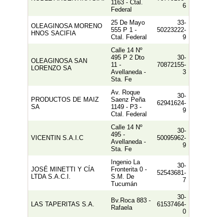
1163 - Ctal.
6
Federal
25 De Mayo
33-
OLEAGINOSA MORENO
555 P 1 -
50223222-
HNOS SACIFIA
Ctal. Federal
9
Calle 14 Nº
495 P 2 Dto
30-
OLEAGINOSA SAN
11 -
70872155-
LORENZO SA
Avellaneda -
3
Sta. Fe
Av. Roque
30-
PRODUCTOS DE MAIZ
Saenz Peña
62941624-
SA
1149 - P3 -
9
Ctal. Federal
Calle 14 Nº
30-
495 -
VICENTIN S.A.I.C
50095962-
Avellaneda -
9
Sta. Fe
Ingenio La
30-
JOSÉ MINETTI Y CÍA
Fronterita 0 -
52543681-
LTDA S.A.C.I.
S.M. De
7
Tucumán
30-
Bv.Roca 883 -
LAS TAPERITAS S.A.
61537464-
Rafaela
0