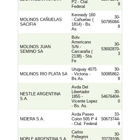
P2 - Ctal.
9
Federal
Kennedy 160
30-
MOLINOS CAÑUELAS
- Cañuelas (
50795084-
SACIFIA
1814) - Bs.
8
As.
Bolv.
Americano
30-
MOLINOS JUAN
S/n -
53692870-
SEMINO SA
Carcaraña (
3
2138) - Sta.
Fe
Uruguay 4075
30-
MOLINOS RIO PLATA SA
- Victoria -
50085862-
Bs.as.
8
Avda Del
Libertador
30-
NESTLE ARGENTINA
1855 -
54676404-
S.A.
Vicente Lopez
0
- Bs. As.
Avda Paseo
33-
NIDERA S.A.
Colon 505 P 4
50673744-
- Ctal. Federal
9
Carlos
30-
Pellegrini
NOBLE ARGENTINA S.A.
70779108-